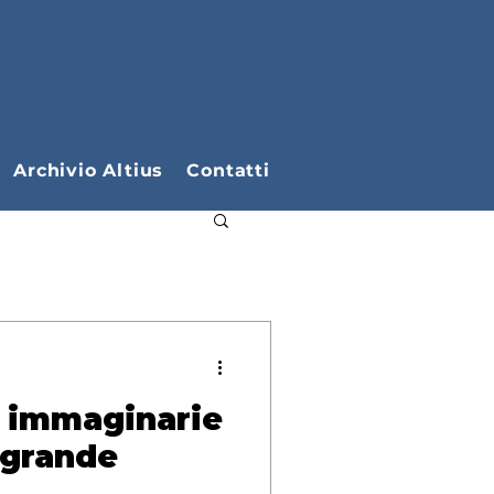
Archivio Altius
Contatti
e immaginarie
a grande