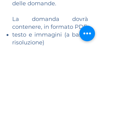
delle domande.
La domanda dovrà
contenere, in formato PDF:
testo e immagini (a bassa
risoluzione)
abstract (massimo 5000
caratteri)
breve
curriculum vitae et
studiorum
La giuria è formata da un
rappresentante della Famiglia
Debenedetti, il direttore del
Centro di Studi sulla Cultura e
l’Immagine di Roma, due
rappresentanti della Sapienza
Università di Roma (dip.ti SARAS
e DSDRA), due rappresentanti