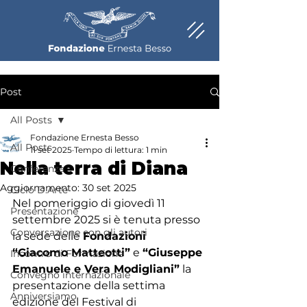
Post
All Posts
Fondazione Ernesta Besso
All Posts
11 set 2025
Tempo di lettura: 1 min
Nella terra di Diana
Conferenza
Aggiornamento:
30 set 2025
Ciclo D.Arte
Nel pomeriggio di giovedì 11 
Presentazione
settembre 2025 si è tenuta presso 
Conversazione con gli autori
la sede delle 
Fondazioni 
“Giacomo Matteotti”
 e 
“Giuseppe 
Incontro di Formazione
Emanuele e Vera Modigliani”
 la 
Convegno internazionale
presentazione della settima 
Anniversiamo
edizione del Festival di 