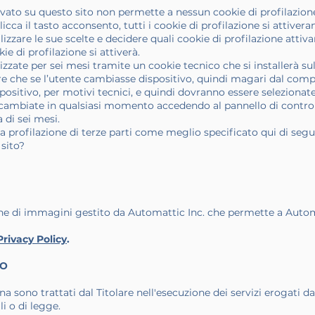
tivato su questo sito non permette a nessun cookie di profilazione
licca il tasto acconsento, tutti i cookie di profilazione si attiver
lizzare le sue scelte e decidere quali cookie di profilazione attivar
ie di profilazione si attiverà.
zate per sei mesi tramite un cookie tecnico che si installerà sul
e che se l’utente cambiasse dispositivo, quindi magari dal comput
ositivo, per motivi tecnici, e quindi dovranno essere selezionate
 cambiate in qualsiasi momento accedendo al pannello di controllo
di sei mesi.
la profilazione di terze parti come meglio specificato qui di segu
 sito?
one di immagini gestito da Automattic Inc. che permette a Automa
Privacy Policy
.
TO
ina sono trattati dal Titolare nell'esecuzione dei servizi erogati 
li o di legge.