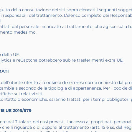
guito della consultazione dei siti sopra elencati i seguenti soggett
i responsabili del trattamento. L’elenco completo dei Responsabil
l.
rattati dal personale incaricato al trattamento, che agisce sulla ba
ttamento medesimo.
o della UE.
ytics e reCaptcha potrebbero subire trasferimenti extra UE.
DATI
 dell’utente riferito ai cookie è di sei mesi come richiesto dal p
ambia a secondo della tipologia di appartenenza. Per i cookie di
iche sui relativi siti.
di contatto o economiche, saranno trattati per i tempi obbligatori
15 UE 2016/679
ere dal Titolare, nei casi previsti, l'accesso ai propri dati personal
 che li riguarda o di opporsi al trattamento (artt. 15 e ss. del R