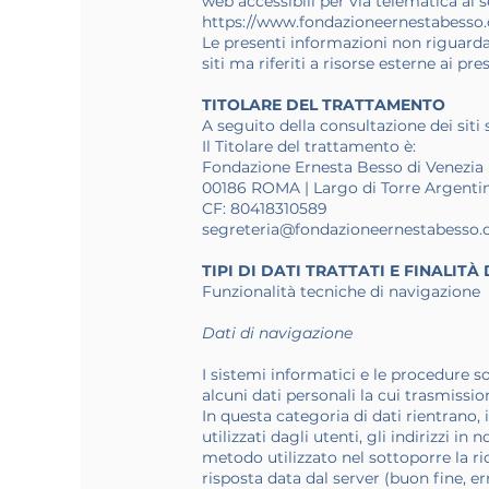
web accessibili per via telematica ai s
https://www.fondazioneernestabesso
Le presenti informazioni non riguardan
siti ma riferiti a risorse esterne ai pr
TITOLARE DEL TRATTAMENTO
A seguito della consultazione dei siti s
Il Titolare del trattamento è:
Fondazione Ernesta Besso di Venezia
00186 ROMA | Largo di Torre Argentin
CF: 80418310589
segreteria@fondazioneernestabesso.
TIPI DI DATI TRATTATI E FINALIT
Funzionalità tecniche di navigazione
Dati di navigazione
I sistemi informatici e le procedure 
alcuni dati personali la cui trasmissio
In questa categoria di dati rientrano, 
utilizzati dagli utenti, gli indirizzi i
metodo utilizzato nel sottoporre la ric
risposta data dal server (buon fine, er