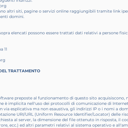
eguenti indirizzi:
.org
o altri siti, pagine o servizi online raggiungibili tramite link i
esenti domini.
opra elencati possono essere trattati dati relativi a persone fisich
a 1
1
org
À DEL TRATTAMENTO
software preposte al funzionamento di questo sito acquisiscono, n
ne è implicita nell'uso dei protocolli di comunicazione di Internet
in via esplicativa ma non esaustiva, gli indirizzi IP o i nomi a d
n notazione URI/URL (Uniform Resource Identifier/Locator) delle risors
hiesta al server, la dimensione del file ottenuto in risposta, il c
rore, ecc.) ed altri parametri relativi al sistema operativo e all'a