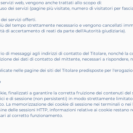
ei servizi web, vengono anche trattati allo scopo di:
uso dei servizi (pagine più visitate, numero di visitatori per fasci
ei servizi offerti.
 più del tempo strettamente necessario e vengono cancellati im
à di accertamento di reati da parte dell'Autorità giudiziaria).
ario di messaggi agli indirizzi di contatto del Titolare, nonché la 
zione dei dati di contatto del mittente, necessari a rispondere, no
cate nelle pagine dei siti del Titolare predisposte per l'erogazio
o
ie, finalizzati a garantire la corretta fruizione dei contenuti del s
nici e di sessione (non persistenti) in modo strettamente limitat
ito. La memorizzazione dei cookie di sessione nei terminali o nei 
mine delle sessioni HTTP, informazioni relative ai cookie restano r
ari al corretto funzionamento.