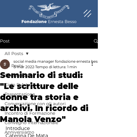
Post
All Posts
social media manager fondazione ernesta besso
All Posts
8 mar 2022
Tempo di lettura: 1 min
Seminario di studi:
Conferenza
"Le scritture delle
Ciclo D.Arte
Presentazione
donne tra storia e
Conversazione con gli autori
archivi. In ricordo di
Incontro di Formazione
Manola Venzo"
Convegno internazionale
Introduce
Anniversiamo
Caterina De Mata