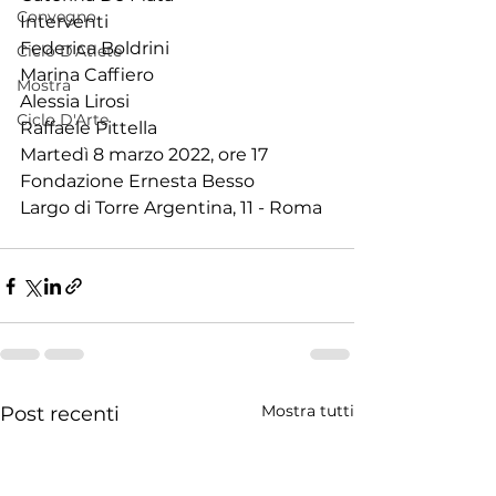
Convegno
Interventi
Federica Boldrini
Ciclo D'Atlete
Marina Caffiero
Mostra
Alessia Lirosi
Ciclo D'Arte
Raffaele Pittella
Martedì 8 marzo 2022, ore 17
Fondazione Ernesta Besso
Largo di Torre Argentina, 11 - Roma
Mostra tutti
Post recenti