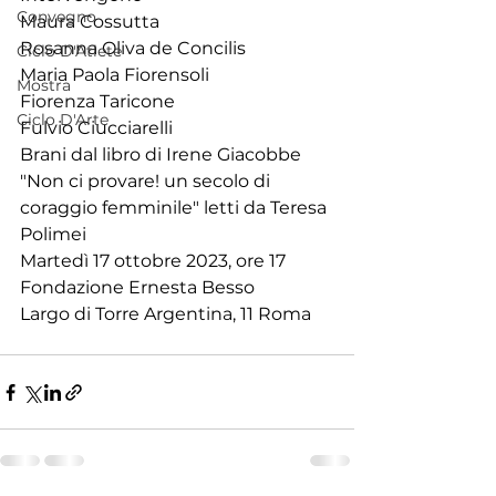
Convegno
Maura Cossutta
Rosanna Oliva de Concilis
Ciclo D'Atlete
Maria Paola Fiorensoli
Mostra
Fiorenza Taricone
Ciclo D'Arte
Fulvio Ciucciarelli
Brani dal libro di Irene Giacobbe 
"Non ci provare! un secolo di 
coraggio femminile" letti da Teresa 
Polimei
Martedì 17 ottobre 2023, ore 17
Fondazione Ernesta Besso
Largo di Torre Argentina, 11 Roma