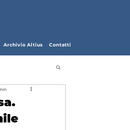
Archivio Altius
Contatti
 min
Ciclo D'Atlete
sa.
ile