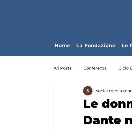
Home
La Fondazione
Le 
All Posts
Conferenza
Ciclo 
social media man
Incontro di Formazione
Co
Le donn
Mostra
Ciclo D'Arte
Dante n