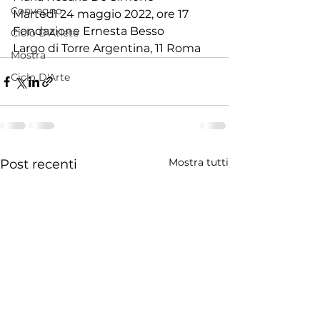
Convegno
Martedì 24 maggio 2022, ore 17
Fondazione Ernesta Besso
Ciclo D'Atlete
Largo di Torre Argentina, 11 Roma
Mostra
Ciclo D'Arte
Mostra tutti
Post recenti