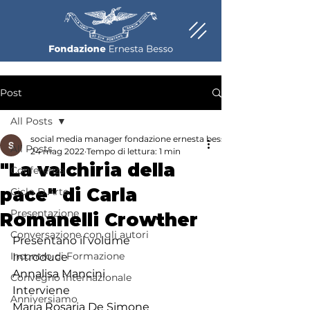
Post
All Posts
social media manager fondazione ernesta besso
All Posts
24 mag 2022
Tempo di lettura: 1 min
"La valchiria della
Conferenza
pace" di Carla
Ciclo D.Arte
Presentazione
Romanelli Crowther
Conversazione con gli autori
Presentano il volume
Incontro di Formazione
Introduce
Annalisa Mancini
Convegno internazionale
Interviene
Anniversiamo
Maria Rosaria De Simone