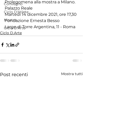
Prolegomena alla mostra a Milano. 
Convegno
Palazzo Reale
Ciclo D'Atlete
Martedì 14 dicembre 2021, ore 17,30
Mostra
Fondazione Ernesta Besso
Largo di Torre Argentina, 11 - Roma
Ciclo D'Arte
Ciclo D.Arte
Mostra tutti
Post recenti