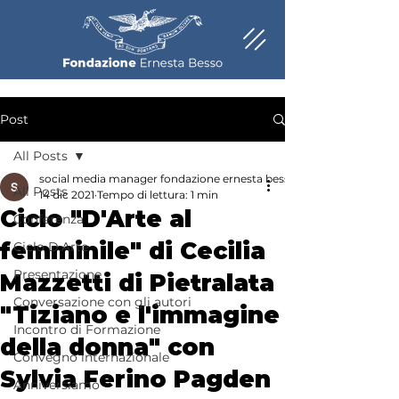
Post
All Posts
social media manager fondazione ernesta besso
All Posts
14 dic 2021
Tempo di lettura: 1 min
Ciclo "D'Arte al
Conferenza
femminile" di Cecilia
Ciclo D.Arte
Presentazione
Mazzetti di Pietralata
Conversazione con gli autori
"Tiziano e l'immagine
Incontro di Formazione
della donna" con
Convegno internazionale
Sylvia Ferino Pagden
Anniversiamo